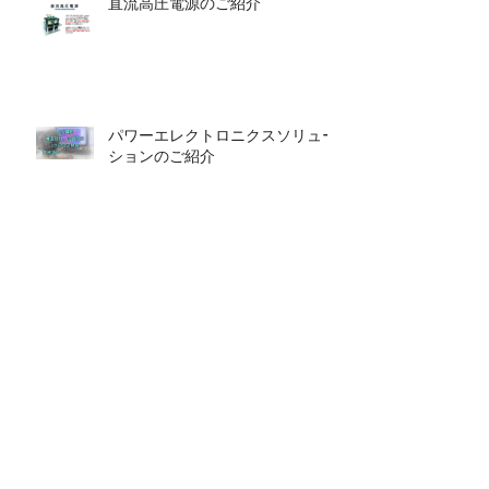
直流高圧電源のご紹介
パワーエレクトロニクスソリュー
ションのご紹介
特許情報 令和2年2.28 特許第6667826
号 R社と共同出願 交流電源装置
パワー半導体評価キット 販売中止のお知
らせ
Search By Tags