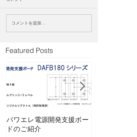
コメントを追加…
Featured Posts
パワエレ電源開発支援ボー
特許情報 令和2
ドのご紹介
第6749613号