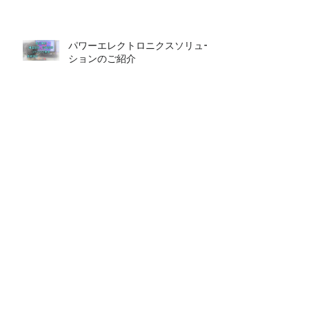
パワーエレクトロニクスソリュー
ションのご紹介
特許情報 令和2年2.28 特許第6667826
号 R社と共同出願 交流電源装置
パワー半導体評価キット 販売中止のお知
らせ