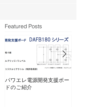
Featured Posts
パワエレ電源開発支援ボー
特許情報 令和2
ドのご紹介
第6749613号
置