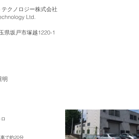
クノロジー株式会社
logy Ltd.
県坂戸市塚越1220-1
重明
キロ
で約20分