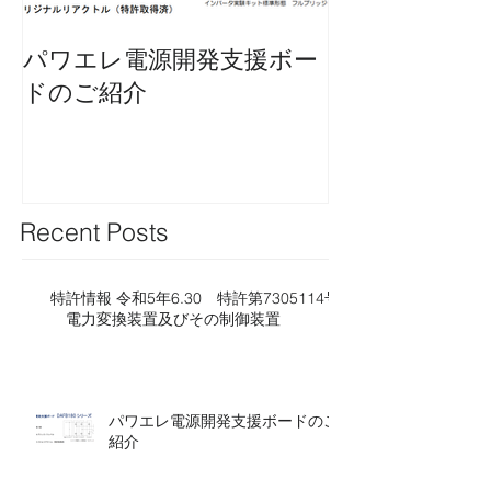
パワエレ電源開発支援ボー
特許情報 令和2
ドのご紹介
第6749613号
置
Recent Posts
特許情報 令和5年6.30 特許第7305114号​​
電力変換装置及びその制御装置
パワエレ電源開発支援ボードのご
紹介