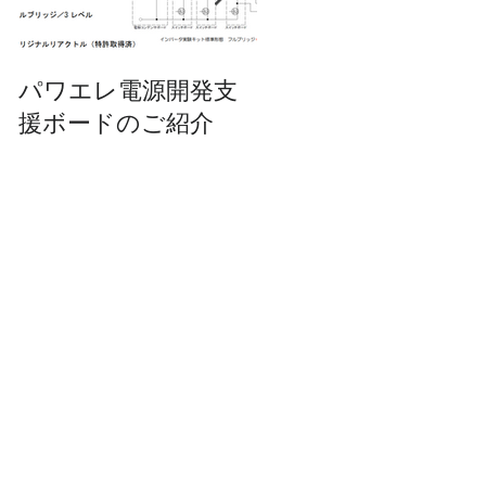
パワエレ電源開発支
特許情報 令和2年
援ボードのご紹介
8.14 特許第674961
号​​ 直流電源装置