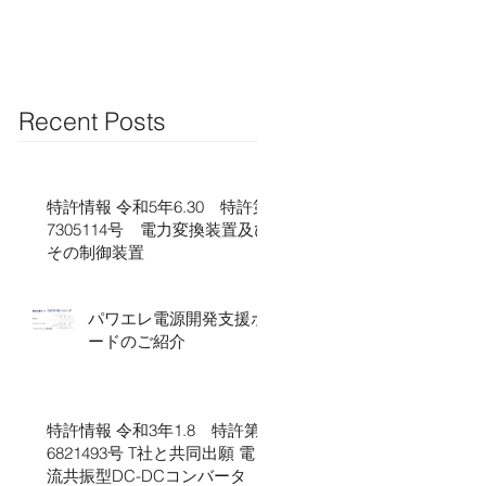
Recent Posts
特許情報 令和5年6.30 特許第
7305114号​​ 電力変換装置及び
その制御装置
パワエレ電源開発支援ボ
ードのご紹介
特許情報 令和3年1.8 特許第
6821493号 T社と共同出願 電
流共振型DC-DCコンバータ